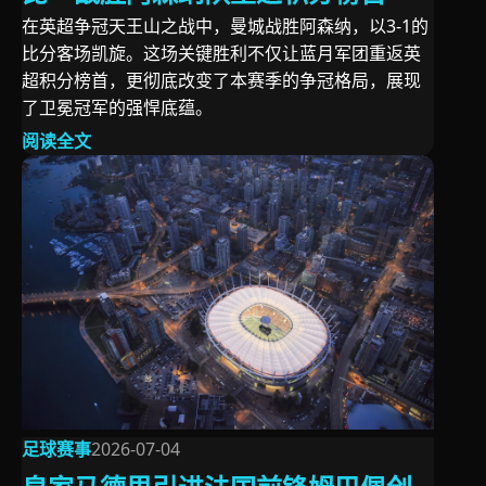
在英超争冠天王山之战中，曼城战胜阿森纳，以3-1的
比分客场凯旋。这场关键胜利不仅让蓝月军团重返英
超积分榜首，更彻底改变了本赛季的争冠格局，展现
了卫冕冠军的强悍底蕴。
阅读全文
足球赛事
2026-07-04