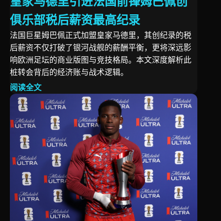
皇家马德里引进法国前锋姆巴佩创
俱乐部税后薪资最高纪录
法国巨星姆巴佩正式加盟皇家马德里，其创纪录的税
后薪资不仅打破了银河战舰的薪酬平衡，更将深远影
响欧洲足坛的商业版图与竞技格局。本文深度解析此
桩转会背后的经济账与战术逻辑。
阅读全文