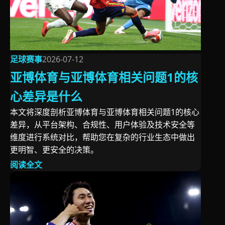
足球赛事
2026-07-12
亚博体育与亚博体育相关问题1的核
心差异是什么
本文将深度剖析亚博体育与亚博体育相关问题1的核心
差异，从平台架构、合规性、用户体验及技术安全等
维度进行系统对比，帮助您在复杂的行业生态中做出
更明智、更安全的决策。
阅读全文