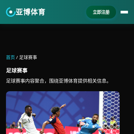
亚博体育
立即注册
首页
跳
到
正
核心服务
文
首页
/ 足球赛事
精彩赛事
足球赛事
业界洞察
足球赛事内容聚合，围绕亚博体育提供相关信息。
关于我们
常见问题
资讯中心