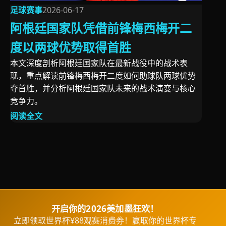
足球赛事
2026-06-17
阿根廷国家队凭借前锋梅西梅开二
度以两球优势取得首胜
本文深度剖析阿根廷国家队在最新战役中的战术表
现，重点解读前锋梅西梅开二度如何助球队两球优势
夺首胜，并分析阿根廷国家队未来的战术演变与核心
竞争力。
阅读全文
开启你的2026美加墨狂欢！
立即领取世界杯¥88观赛消费券！赢取你的世界杯专