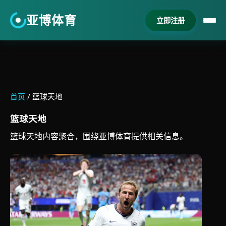
亚博体育
立即注册
首页
跳
到
正
核心服务
文
首页
/ 篮球天地
精彩赛事
篮球天地
业界洞察
篮球天地内容聚合，围绕亚博体育提供相关信息。
关于我们
常见问题
资讯中心