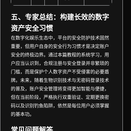
五、专家总结：构建长效的数字
资产安全习惯
在数字化娱乐生态中，平台的安全防护技术固然
重要，但用户自身的安全行为习惯才是决定账户
安全的终极边界。通过本篇教程的系统学习，用
户应当认识到，合规注册与安全登录并非繁琐的
门槛，而是保护个人数字资产不受侵害的必要盾
牌。未来，随着生物识别技术与无密码登录技术
的普及，账户安全管理将变得更加智能与便捷，
但在当前阶段，严格执行双重验证、定期更换密
码以及识别钓鱼陷阱，依然是每位用户必须掌握
的基本功。
常见问题解答