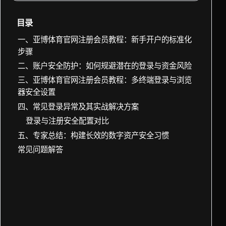
目录
一、亚博体育官网注册会员教程：新手开户的标准化
步骤
二、账户安全防护：如何规避潜在的登录与资金风险
三、亚博体育官网注册会员教程：多终端登录与浏览
器安全设置
四、常见登录异常及其实战解决方案
登录与注册安全配置对比
五、专家总结：构建长效的数字资产安全习惯
常见问题解答