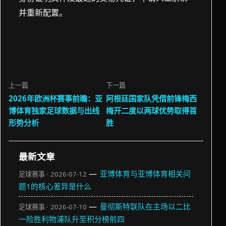
并重新配置。
上一篇
下一篇
2026年欧洲杯赛事前瞻：亚
阿根廷国家队凭借前锋梅西
博体育独家足球数据与出线
梅开二度以两球优势取得首
形势分析
胜
最新文章
—
亚博体育与亚博体育相关问
足球赛事 ·
2026-07-12
题1的核心差异是什么
—
曼彻斯特联队在主场以二比
足球赛事 ·
2026-07-10
一险胜利物浦队升至积分榜前四